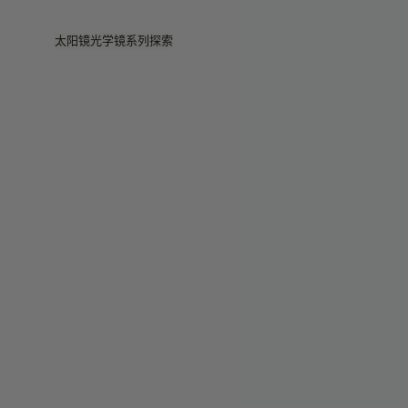
Skip to main content
太阳镜
光学镜
系列
探索
查看全部
查看全部
Veggie
门店
Veggie系列
Veggie系列
Circuit
故事
畅销款
畅销款
2026系列
服务
2026系列
2026系列
2025 秋季
Circuit系列
BOLD系列
2025 BOLD
BOLD系列
防蓝光
Pocket
彩色眼镜
彩色眼镜
Maison Margiela
礼赠精选
礼赠精选
2025系列
TEKKEN 8
Mugler