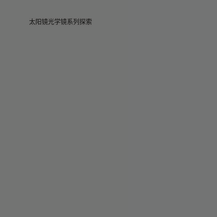
Skip to main content
太阳镜
光学镜
系列
探索
查看全部
查看全部
Veggie
门店
Veggie系列
Veggie系列
Circuit
故事
畅销款
畅销款
2026系列
服务
2026系列
2026系列
2025 秋季
Circuit系列
BOLD系列
2025 BOLD
BOLD系列
防蓝光
Pocket
彩色眼镜
彩色眼镜
Maison Margiela
礼赠精选
礼赠精选
2025系列
TEKKEN 8
Mugler