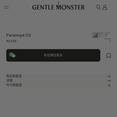
Skip to main content
我的
搜索
Paranoyd 02
¥2,220
/
前往微信购买
购买和配送
详情
请前往微信小程序购买，可享免费配送服务。
尺寸和版型
亮银色金属方形眼镜
MM
IN
2025 Bold Collection
镜片宽度
:
60.9 mm
版型
银色金属材质镜框
鼻桥
:
16 mm
窄
宽
透明
镜片
前框
:
150.8 mm
方形框型
低
高
镜腿长度
:
135.2 mm
防蓝光镜片提供有效UV防护