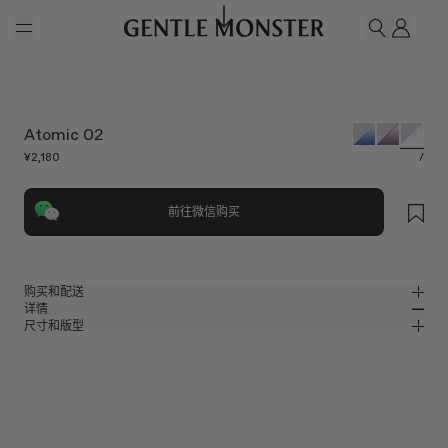
Skip to main content
我的
搜索
Atomic 02
¥2,180
/
前往微信购买
购买和配送
详情
请前往微信小程序购买，可享免费配送服务。
尺寸和版型
亮银色金属方形眼镜
MM
IN
BOLD Optical Collection
镜片宽度
:
55.7 mm
版型
银色金属材质镜框
鼻桥
:
17 mm
窄
宽
透明
镜片
前框
:
149.6 mm
方形框型
低
高
镜腿长度
:
151 mm
防蓝光镜片提供有效UV防护