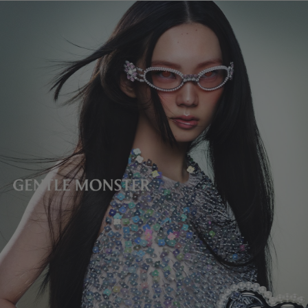
镜片高度
:
33.5 mm
经销商: IICOMBINED CO., LTD.
产地
:
China