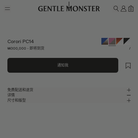
Skip to main content
我的
购
0
搜索
Corori PC14
₩300,000 - 即将到货
/
通知我
免费配送和退货
详情
Gentle Monster官方在线商店提供免费配送和退货服务。退货须在收到产品
尺寸和版型
后的7天内申请。产品必须未经使用，并且包含所有包装组件。
粉色板材柔和椭圆形眼镜
MM
IN
2025 Optical
镜片宽度
:
49.2 mm
版型
粉色板材材质镜框
鼻桥
:
20 mm
窄
宽
灰色 镜面
镜片
前框
:
143.7 mm
椭圆形框型
低
高
镜腿长度
:
144.9 mm
镜片提供有效UV防护