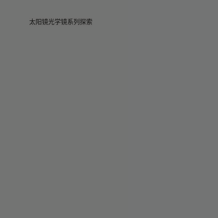
Skip to main content
太阳镜
光学镜
系列
探索
查看全部
查看全部
PRADA
Intelligent 智能眼镜
PRADA
PRADA
Veggie
门店
Veggie系列
Veggie系列
Circuit
故事
畅销款
畅销款
2026系列
服务
2026系列
2026系列
2025 秋季
Circuit系列
BOLD系列
2025 BOLD
BOLD系列
防蓝光
Pocket
彩色眼镜
彩色眼镜
Maison Margiela
礼赠精选
礼赠精选
2025系列
TEKKEN 8