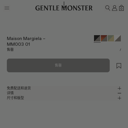
Skip to main content
我的
购
0
搜索
Maison Margiela –
MM003 01
售罄
/
售罄
免费配送和退货
详情
Gentle Monster官方在线商店提供免费配送和退货服务。退货须在收到产品
尺寸和版型
后的7天内申请。产品必须未经使用，并且包含所有包装组件。
黑色板材包裹式太阳镜
MM
IN
Maison Margiela 2023 Collaboration
镜片宽度
:
55.3 mm
版型
黑色板材材质镜框
鼻桥
:
19 mm
窄
宽
灰色
镜片
前框
:
149.8 mm
包裹型框型
低
高