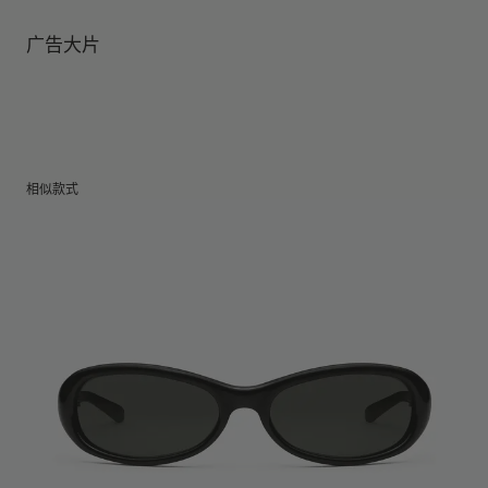
镜腿长度
:
107 mm
镜片提供有效UV防护
镜片高度
:
35.8 mm
经销商: IICOMBINED CO., LTD.
广告大片
产地
:
China
相似款式