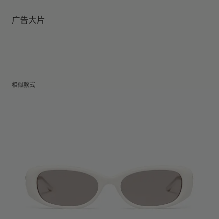
镜腿长度
:
145 mm
镜片提供有效UV防护
镜片高度
:
39.4 mm
经销商: IICOMBINED CO., LTD.
广告大片
产地
:
China
相似款式