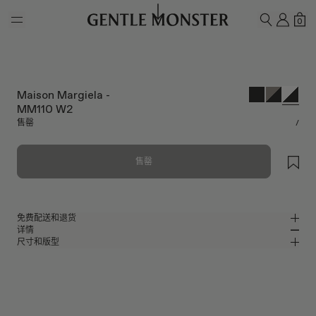
Skip to main content
我的
购
0
搜索
Maison Margiela -
MM110 W2
售罄
/
售罄
免费配送和退货
详情
Gentle Monster官方在线商店提供免费配送和退货服务。退货须在收到产品
尺寸和版型
后的7天内申请。产品必须未经使用，并且包含所有包装组件。
亮白色板材方形太阳镜
MM
IN
Maison Margiela 2024 Collaboration
镜片宽度
:
52.1 mm
版型
白色板材材质镜框
鼻桥
:
21 mm
窄
宽
黑色
镜片
前框
:
145 mm
方形框型
低
高