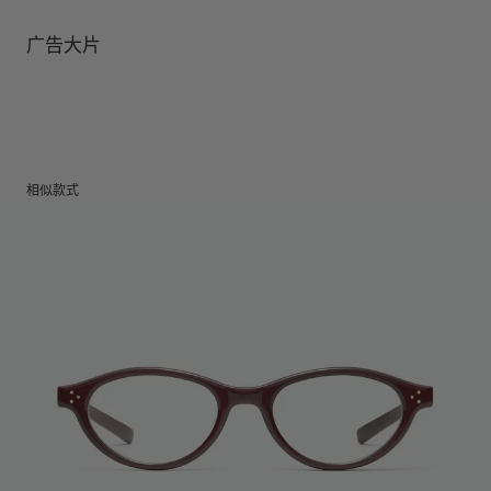
镜腿长度
:
144 mm
防蓝光镜片提供有效UV防护
镜片高度
:
40.5 mm
经销商: IICOMBINED CO., LTD.
广告大片
产地
:
China
相似款式