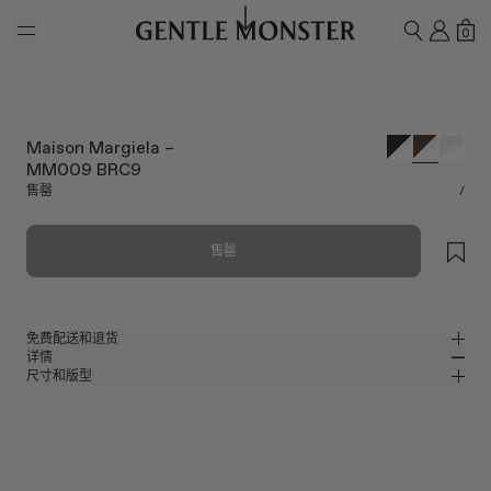
Skip to main content
我的
购
0
搜索
Maison Margiela –
MM009 BRC9
售罄
/
售罄
免费配送和退货
详情
Gentle Monster官方在线商店提供免费配送和退货服务。退货须在收到产品
尺寸和版型
后的7天内申请。产品必须未经使用，并且包含所有包装组件。
透明棕色板材圆形眼镜
MM
IN
Maison Margiela 2023 Collaboration
镜片宽度
:
46.2 mm
版型
棕色板材材质镜框
鼻桥
:
22 mm
窄
宽
透明
镜片
前框
:
139.6 mm
圆形框型
低
高