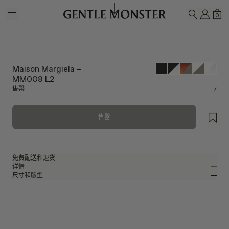
Skip to main content
我的
购
0
搜索
Maison Margiela –
MM008 L2
售罄
/
售罄
免费配送和退货
详情
Gentle Monster官方在线商店提供免费配送和退货服务。退货须在收到产品
尺寸和版型
后的7天内申请。产品必须未经使用，并且包含所有包装组件。
玳瑁色板材猫眼太阳镜
MM
IN
Maison Margiela 2023 Collaboration
镜片宽度
:
55.9 mm
版型
玳瑁色板材材质镜框
鼻桥
:
23 mm
窄
宽
灰色
镜片
前框
:
156.6 mm
猫眼框型
低
高