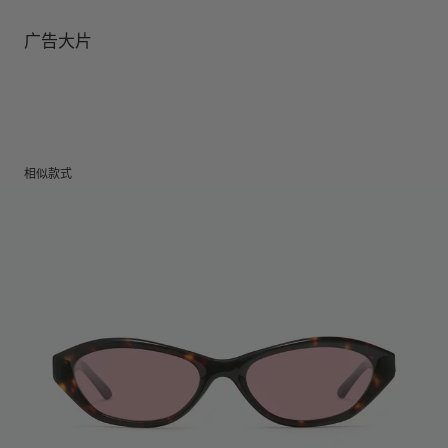
镜腿长度
:
145.1 mm
镜片提供有效UV防护
镜片高度
:
45.6 mm
经销商: IICOMBINED CO., LTD.
广告大片
产地
:
China
相似款式