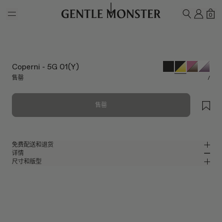
Skip to main content
我的
购
0
搜索
Coperni - 5G 01(Y)
售罄
/
售罄
免费配送和退货
详情
Gentle Monster官方在线商店提供免费配送和退货服务。退货须在收到产品
尺寸和版型
后的7天内申请。产品必须未经使用，并且包含所有包装组件。
黑色板材包裹式太阳镜
MM
IN
Coperni Collaboration
镜片宽度
:
52.1 mm
版型
黑色板材材质镜框
鼻桥
:
19 mm
窄
宽
黄色
镜片
前框
:
143.4 mm
包裹型框型
低
高
镜腿长度
:
144.1 mm
镜片提供有效UV防护