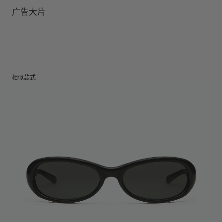
镜片高度
:
36.8 mm
经销商: IICOMBINED CO., LTD.
广告大片
产地
:
China
相似款式