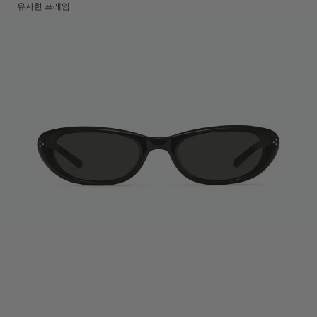
렌즈 높이
:
34.9 mm
제조국명
유사한 프레임
:
중국