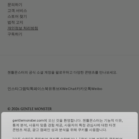
문의하기
고객 서비스
스토어 찾기
법적 고지
개인정보 처리방침
구독하기
젠틀몬스터의 공식 소셜 계정을 팔로우하고 다양한 콘텐츠를 만나보세요.
인스타그램
틱톡
페이스북
유튜브
X
WeChat
카카오톡
Weibo
© 2026 GENTLE MONSTER
주) 아이아이컴바인드 | 대표자명: 김한국 | 사업자번호: 119-86-38589 | 통신판매신고번호: 제 2026-
gentlemonster.com에 오신 것을 환영합니다. 젠틀몬스터는 기능적 이유,
서울성동-0958호
(사업자 정보 확인↗)
| 이메일 문의:
service.kr@gentlemonster.com
|
통계 분석, 사용자 맞춤 경험 제공, 사용자의 특정 관심사에 대한 타겟
개인정보보호책임자: 정태호 | 주소: 서울특별시 성동구 뚝섬로 433 | 대표번호:
1600-2126
콘텐츠 제공, 광고 캠페인 성과 분석을 위해 쿠키를 사용합니다.
고객님의 안전한 현금자산 거래를 위해 하나은행과 채무지급보증계약을 체결하여 보장해드리고
있습니다.
서비스 가입 여부 확인↗
고정형 영상 정보 처리기기 운영 및 관리↗