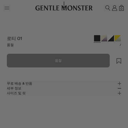
Skip to main content
내 계
쇼
0
검색하기
로티 01
품절
/
품절
무료 배송 & 반품
세부 정보
젠틀몬스터 공식 온라인 스토어는 무료 배송 및 반품 서비스를 제공합니다.
사이즈 및 핏
반품은 제품을 수령하신 날로부터 7일 이내에 접수해 주셔야 합니다. 제품은
블랙 아세테이트 소재의 캣아이 선글라스
MM
IN
사용되지 않은 상태여야 하며, 모든 구성품을 포함하고 있어야 합니다.
블랙 아세테이트 프레임
렌즈 너비
:
53.8 mm
핏
블랙
렌즈
브릿지
:
19 mm
좁음
넓음
캣아이 쉐입
프레임 프론트
:
146.6 mm
UV 99.9% 차단 렌즈
낮음
높음
템플 길이
:
153 mm
제조자 및 수입자: IICOMBINED CO., LTD.