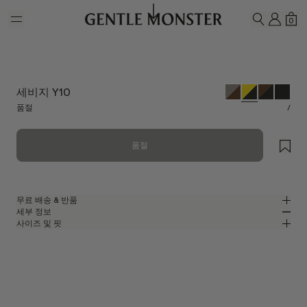
Skip to main content
내 계
쇼
0
검색하기
세비지 Y10
품절
/
품절
무료 배송 & 반품
세부 정보
젠틀몬스터 공식 온라인 스토어는 무료 배송 및 반품 서비스를 제공합니다.
사이즈 및 핏
반품은 제품을 수령하신 날로부터 7일 이내에 접수해 주셔야 합니다. 제품은
옐로우 아세테이트 소재의 스퀘어 선글라스
MM
IN
사용되지 않은 상태여야 하며, 모든 구성품을 포함하고 있어야 합니다.
2024 컬렉션
렌즈 너비
:
52 mm
핏
옐로우 아세테이트 프레임
브릿지
:
23 mm
좁음
넓음
블랙
렌즈
프레임 프론트
:
146.8 mm
스퀘어 쉐입
낮음
높음
템플 길이
:
143 mm
UV 99.9% 차단 렌즈