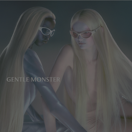
렌즈 높이
:
33.6 mm
제조자 및 수입자: IICOMBINED CO., LTD.
제조국명
:
중국