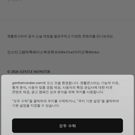
젠틀몬스터의 공식 소셜 계정을 팔로우하고 다양한 콘텐츠를 만나보세요.
인스타그램
틱톡
페이스북
유튜브
X
WeChat
카카오톡
Weibo
© 2026 GENTLE MONSTER
주) 아이아이컴바인드 | 대표자명: 김한국 | 사업자번호: 119-86-38589 | 통신판매신고번호: 제 2026-
gentlemonster.com에 오신 것을 환영합니다. 젠틀몬스터는 기능적 이유,
서울성동-0958호
(사업자 정보 확인↗)
| 이메일 문의:
service.kr@gentlemonster.com
|
통계 분석, 사용자 맞춤 경험 제공, 사용자의 특정 관심사에 대한 타겟
개인정보보호책임자: 정태호 | 주소: 서울특별시 성동구 뚝섬로 433 | 대표번호:
1600-2126
콘텐츠 제공, 광고 캠페인 성과 분석을 위해 쿠키를 사용합니다.
고객님의 안전한 현금자산 거래를 위해 하나은행과 채무지급보증계약을 체결하여 보장해드리고
있습니다.
서비스 가입 여부 확인↗
고정형 영상 정보 처리기기 운영 및 관리↗
"모두 수락"을 클릭하여 쿠키를 수락하거나, "쿠키 기본 설정"을 클릭하여
기본 설정을 지정할 수 있습니다.
모두 수락