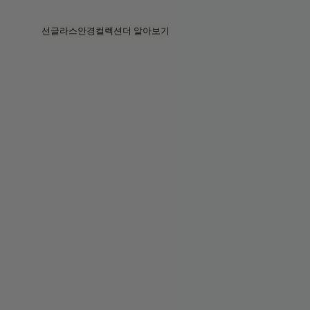
Skip to main content
선글라스
안경
컬렉션
더 알아보기
전체보기
전체보기
프라다
인텔리전트 아이웨어
프라다
프라다
베지
스토어
베지 컬렉션
베지 컬렉션
서킷
스토리
베스트셀러
베스트셀러
2026 컬렉션
서비스
2026 컬렉션
2026 컬렉션
2025 FALL
서킷 컬렉션
볼드 컬렉션
2025 볼드
볼드 컬렉션
블루라이트
포켓
틴트 렌즈
틴트 렌즈
메종 마르지엘라
선물
선물
2025 컬렉션
철권 8