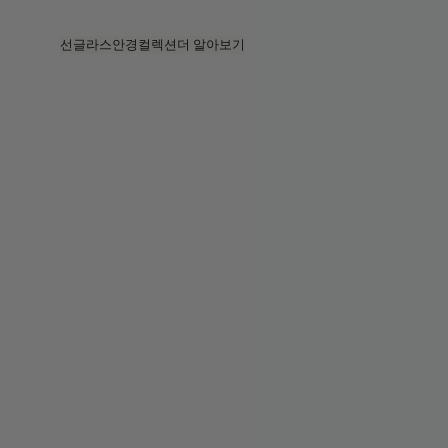
Skip to main content
선글라스
안경
컬렉션
더 알아보기
전체보기
전체보기
프라다
인텔리전트 아이웨어
프라다
프라다
베지
스토어
베지 컬렉션
베지 컬렉션
서킷
스토리
베스트셀러
베스트셀러
2026 컬렉션
서비스
2026 컬렉션
2026 컬렉션
2025 FALL
서킷 컬렉션
볼드 컬렉션
2025 볼드
볼드 컬렉션
블루라이트
포켓
틴트 렌즈
틴트 렌즈
메종 마르지엘라
선물
선물
2025 컬렉션
철권 8