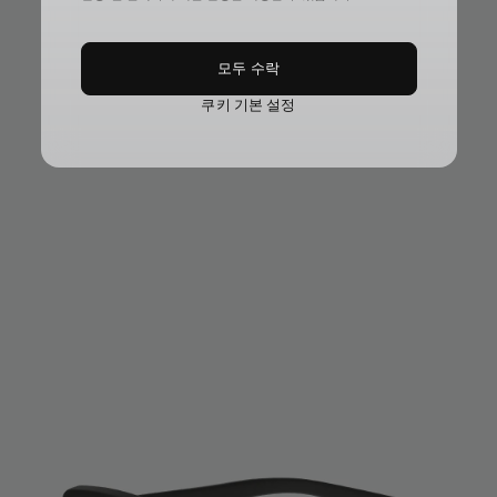
모두 수락
쿠키 기본 설정