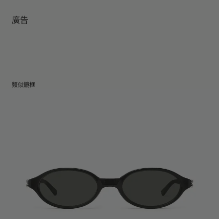
鏡腿長
:
145 mm
鏡片可阻擋99.9%紫外線
鏡片高度
:
35.1 mm
製造商和進口商： IICOMBINED CO., LTD.
廣告
製造商地區
:
China
類似鏡框