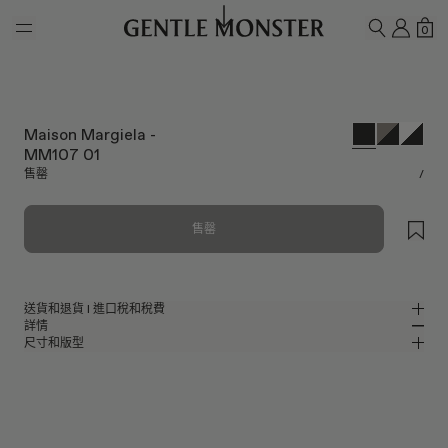
Skip to main content
我的
購
0
搜尋
Maison Margiela -
MM107 01
售罄
/
售罄
送貨和退貨 l 進口稅和稅費
詳情
Gentle Monster提供免費送貨服務。
尺寸和版型
訂單處理和送貨需要5-7個工作天。到貨日起7天內可退貨。
光滑黑色醋酸纖維橢圓形太陽眼鏡
MM
IN
網站顯示的所有價格均已包含您所在國家／地區適用的關稅及稅費，因此收
Maison Margiela 2024 Collaboration
鏡片寬度
:
53.8 mm
版型
貨時無需支付任何額外的關稅或進口費用。
黑色 醋酸纖維 鏡框
鼻樑架
:
20 mm
窄版
寬版
請注意，如包裹於出貨後遭拒收或退回，退回商品的退款金額中將扣除配送
黑色
鏡片
前框
:
147.1 mm
費用。
橢圓形 形狀
低
高