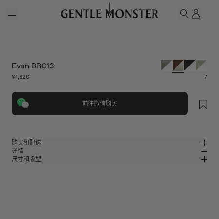
Skip to main content
我的
搜索
Evan BRC13
¥1,820
/
前往微信购买
购买和配送
详情
请前往微信小程序购买，可享免费配送服务。
尺寸和版型
透明棕色板材方形眼镜
MM
IN
2024 Optical Collection
镜片宽度
:
52 mm
版型
棕色板材材质镜框
鼻桥
:
22 mm
窄
宽
绿色
镜片
前框
:
149 mm
方形框型
低
高
镜腿长度
:
145.6 mm
镜片提供有效UV防护