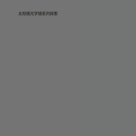
Skip to main content
太阳镜
光学镜
系列
探索
查看全部
查看全部
Veggie
门店
Veggie系列
Veggie系列
Circuit
故事
畅销款
畅销款
2026系列
服务
2026系列
2026系列
2025 秋季
Circuit系列
BOLD系列
2025 BOLD
BOLD系列
防蓝光
Pocket
彩色眼镜
彩色眼镜
Maison Margiela
礼赠精选
礼赠精选
2025系列
TEKKEN 8
Mugler