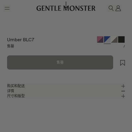
Skip to main content
我的
搜索
Umber BLC7
售罄
/
售罄
购买和配送
详情
请前往微信小程序购买，可享免费配送服务。
尺寸和版型
透明蓝色板材椭圆形太阳镜
MM
IN
2024 Collection
镜片宽度
:
52.3 mm
版型
蓝色板材材质镜框
鼻桥
:
22 mm
窄
宽
透明 镜面
镜片
前框
:
146.5 mm
椭圆形框型
低
高
镜腿长度
:
143.3 mm
防蓝光镜片提供有效UV防护