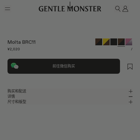
Skip to main content
我的
搜索
Molta BRC11
¥2,020
/
前往微信购买
购买和配送
详情
请前往微信小程序购买，可享免费配送服务。
尺寸和版型
透明棕色板材椭圆形太阳镜
MM
IN
2024 Collection
镜片宽度
:
53.1 mm
版型
棕色板材材质镜框
鼻桥
:
20 mm
窄
宽
黑色
镜片
前框
:
147.7 mm
椭圆形框型
低
高
镜腿长度
:
144.4 mm
镜片提供有效UV防护