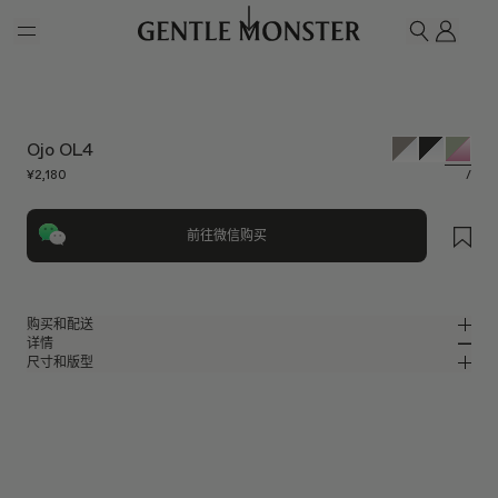
Skip to main content
我的
搜索
Ojo OL4
¥2,180
/
前往微信购买
购买和配送
详情
请前往微信小程序购买，可享免费配送服务。
尺寸和版型
橄榄色板材方形眼镜
MM
IN
BOLD Optical Collection
镜片宽度
:
52.4 mm
版型
绿色板材材质镜框
鼻桥
:
22 mm
窄
宽
粉色
镜片
前框
:
145.6 mm
方形框型
低
高
镜腿长度
:
147 mm
镜片提供有效UV防护