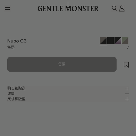
Skip to main content
我的
搜索
Nubo G3
售罄
/
售罄
购买和配送
详情
请前往微信小程序购买，可享免费配送服务。
尺寸和版型
透明灰色板材方形太阳镜
MM
IN
2024 Collection
镜片宽度
:
53.7 mm
版型
灰色板材材质镜框
鼻桥
:
21 mm
窄
宽
黑色
镜片
前框
:
146.4 mm
方形框型
低
高
镜腿长度
:
145.8 mm
镜片提供有效UV防护