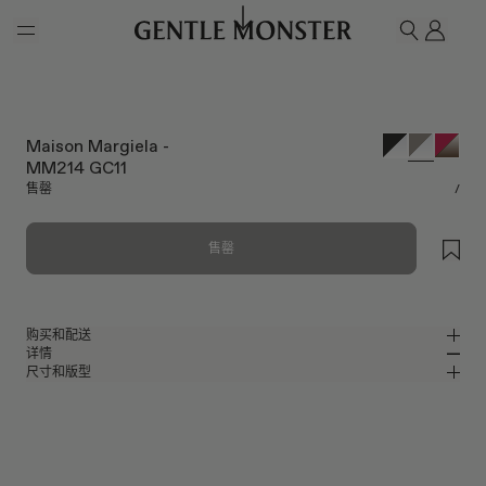
Skip to main content
我的
搜索
Maison Margiela -
MM214 GC11
售罄
/
售罄
购买和配送
详情
请前往微信小程序购买，可享免费配送服务。
尺寸和版型
圆形眼镜，透明灰色混合材质镜框
MM
IN
Maison Margiela Collaboration
镜片宽度
:
52.2 mm
版型
灰色混合材质镜框
鼻桥
:
19 mm
窄
宽
透明
镜片
前框
:
142.5 mm
圆形框型
低
高