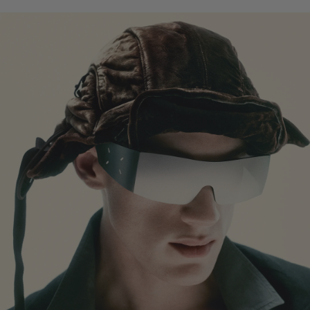
镜腿长度
:
144.8 mm
防蓝光镜片提供有效UV防护
镜片高度
:
35.2 mm
此商品仅限店铺会员购买。