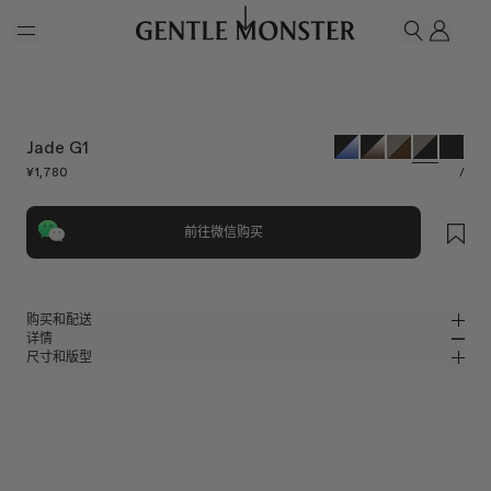
Skip to main content
我的
搜索
Jade G1
¥1,780
/
前往微信购买
购买和配送
详情
请前往微信小程序购买，可享免费配送服务。
尺寸和版型
灰色板材圆形太阳镜
MM
IN
2024 Collection
镜片宽度
:
63.1 mm
版型
灰色板材材质镜框
鼻桥
:
17 mm
窄
宽
黑色
镜片
前框
:
150.3 mm
圆形框型
低
高
镜腿长度
:
146.3 mm
镜片提供有效UV防护