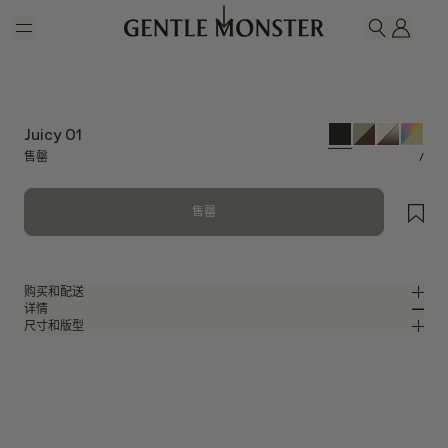
Skip to main content
我的
搜索
Juicy 01
售罄
/
售罄
购买和配送
详情
请前往微信小程序购买，可享免费配送服务。
尺寸和版型
半哑光黑色尼龙包裹式太阳镜
MM
IN
2024 Collection
镜片宽度
:
58.3 mm
版型
黑色尼龙镜框
鼻桥
:
20 mm
窄
宽
黑色
镜片
前框
:
151.1 mm
包裹型框型
低
高
镜腿长度
:
130 mm
镜片提供有效UV防护