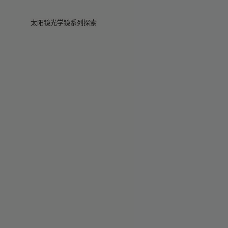
Skip to main content
太阳镜
光学镜
系列
探索
查看全部
查看全部
Veggie
门店
Veggie系列
Veggie系列
Circuit
故事
畅销款
畅销款
2026系列
服务
2026系列
2026系列
2025 秋季
Circuit系列
BOLD系列
2025 BOLD
BOLD系列
防蓝光
Pocket
彩色眼镜
彩色眼镜
Maison Margiela
礼赠精选
礼赠精选
2025系列
TEKKEN 8
Mugler