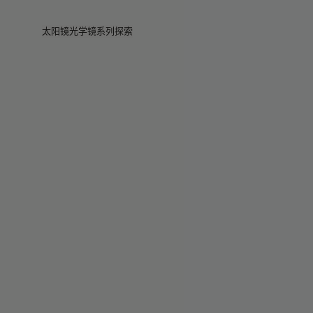
Skip to main content
太阳镜
光学镜
系列
探索
查看全部
查看全部
Veggie
门店
Veggie系列
Veggie系列
Circuit
故事
畅销款
畅销款
2026系列
服务
2026系列
2026系列
2025 秋季
Circuit系列
BOLD系列
2025 BOLD
BOLD系列
防蓝光
Pocket
彩色眼镜
彩色眼镜
Maison Margiela
礼赠精选
礼赠精选
2025系列
TEKKEN 8
Mugler