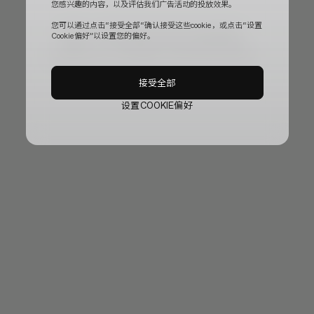
您感兴趣的内容，以及评估我们广告活动的投放效果。
您可以通过点击“接受全部“确认接受这些cookie，或点击“设置
目前，官方网站正在进行临时更新。
Cookie偏好”以设置您的偏好。
给您带来不便，我们深表歉意，稍等片刻即可恢复使用。
接受全部
设置COOKIE偏好