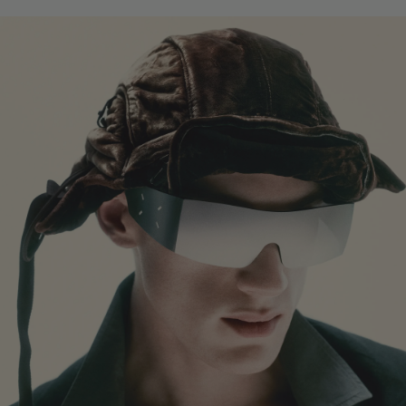
镜腿长度
:
144.9 mm
镜片提供有效UV防护
镜片高度
:
33.4 mm
此商品仅限店铺会员购买。