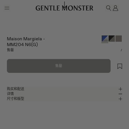
Skip to main content
我的
搜索
Maison Margiela -
MM204 N6(G)
售罄
/
售罄
购买和配送
详情
请前往微信小程序购买，可享免费配送服务。
尺寸和版型
椭圆形太阳镜，深蓝色板材镜框
MM
IN
Maison Margiela Collaboration
镜片宽度
:
53.2 mm
版型
蓝色板材材质镜框
鼻桥
:
23 mm
窄
宽
灰色
镜片
前框
:
148.3 mm
椭圆形框型
低
高