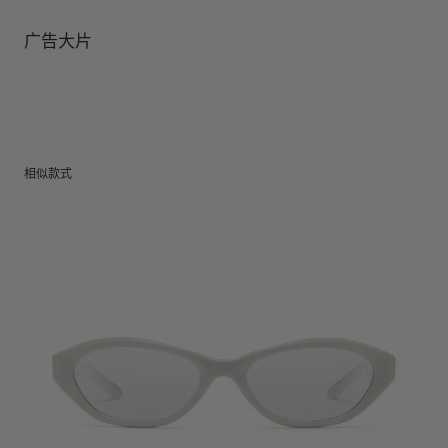
镜腿长度
:
145.3 mm
镜片提供有效UV防护
镜片高度
:
34.8 mm
广告大片
相似款式