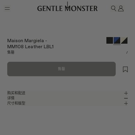
Skip to main content
我的
搜索
Maison Margiela -
MM108 Leather LBL1
售罄
/
售罄
购买和配送
详情
请前往微信小程序购买，可享免费配送服务。
尺寸和版型
蓝色板材猫眼太阳镜
MM
IN
Maison Margiela 2024 Collaboration
镜片宽度
:
54.8 mm
版型
蓝色板材材质镜框
鼻桥
:
21 mm
窄
宽
黑色
镜片
前框
:
149.8 mm
猫眼框型
低
高