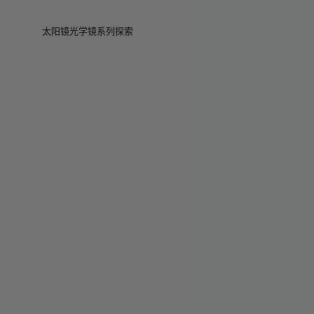
Skip to main content
太阳镜
光学镜
系列
探索
查看全部
查看全部
Veggie
门店
Veggie系列
Veggie系列
Circuit
故事
畅销款
畅销款
2026系列
服务
2026系列
2026系列
2025 秋季
Circuit系列
BOLD系列
2025 BOLD
BOLD系列
防蓝光
Pocket
彩色眼镜
彩色眼镜
Maison Margiela
礼赠精选
礼赠精选
2025系列
TEKKEN 8
Mugler