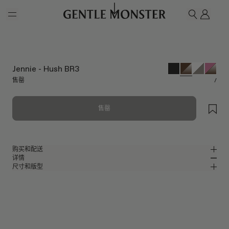
Skip to main content
我的
搜索
Jennie - Hush BR3
售罄
/
售罄
购买和配送
详情
请前往微信小程序购买，可享免费配送服务。
尺寸和版型
棕色板材椭圆形太阳镜
MM
IN
Jentle Salon Collaboration
镜片宽度
:
53.2 mm
版型
棕色板材材质镜框
鼻桥
:
19 mm
窄
宽
棕色
镜片
前框
:
144.6 mm
椭圆形框型
低
高
镜腿长度
:
146.3 mm
镜片提供有效UV防护