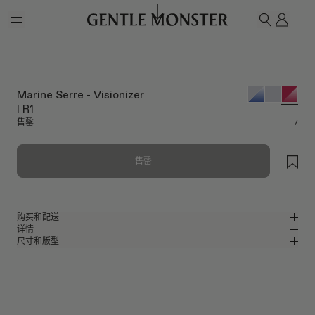
Skip to main content
我的
搜索
Marine Serre - Visionizer
I R1
售罄
/
售罄
购买和配送
详情
请前往微信小程序购买，可享免费配送服务。
尺寸和版型
红色金属包裹式太阳镜
MM
IN
Marine Serre Collaboration
镜片宽度
:
67.3 mm
版型
红色金属材质镜框
鼻桥
:
0 mm
窄
宽
红色
镜片
前框
:
146.2 mm
包裹型框型
低
高