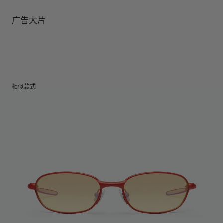
镜腿长度
:
76.9 mm
镜片提供有效UV防护
镜片高度
:
48.6 mm
广告大片
相似款式