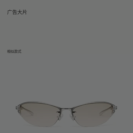
镜腿长度
:
76.9 mm
镜片提供有效UV防护
镜片高度
:
48.6 mm
广告大片
相似款式