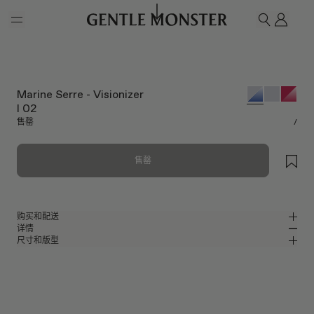
Skip to main content
我的
搜索
Marine Serre - Visionizer
I 02
售罄
/
售罄
购买和配送
详情
请前往微信小程序购买，可享免费配送服务。
尺寸和版型
银色金属包裹式太阳镜
MM
IN
Marine Serre Collaboration
镜片宽度
:
67.3 mm
版型
银色金属材质镜框
鼻桥
:
0 mm
窄
宽
蓝色
镜片
前框
:
146.2 mm
包裹型框型
低
高