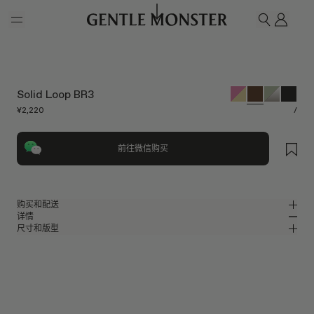
Skip to main content
我的
搜索
Solid Loop BR3
¥2,220
/
前往微信购买
购买和配送
详情
请前往微信小程序购买，可享免费配送服务。
尺寸和版型
棕色混合材质精致方形太阳镜
MM
IN
2025 Collection
镜片宽度
:
55 mm
版型
棕色混合材质镜框
鼻桥
:
21 mm
窄
宽
棕色
镜片
前框
:
149.3 mm
方形框型
低
高
镜腿长度
:
142.7 mm
镜片提供有效UV防护