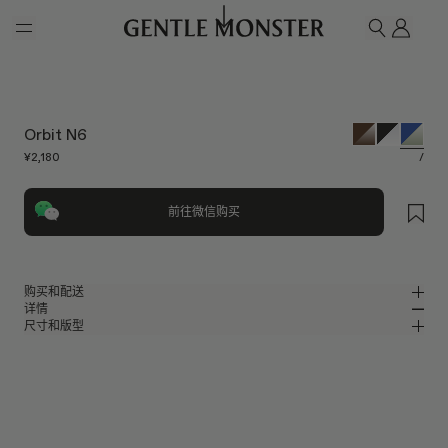
Skip to main content
我的
搜索
Orbit N6
¥2,180
/
前往微信购买
购买和配送
详情
请前往微信小程序购买，可享免费配送服务。
尺寸和版型
深蓝色板材圆形眼镜
MM
IN
Pocket系列
镜片宽度
:
54.4 mm
版型
蓝色板材材质可折叠镜框
鼻桥
:
20 mm
窄
宽
绿色
镜片
前框
:
142 mm
圆形框型
低
高
镜腿长度
:
131.6 mm
镜片提供有效UV防护