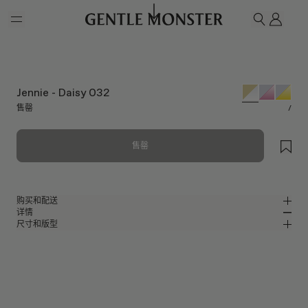
Skip to main content
我的
搜索
Jennie - Daisy 032
售罄
/
售罄
购买和配送
详情
请前往微信小程序购买，可享免费配送服务。
尺寸和版型
金色金属方形眼镜
MM
IN
Jennie Collaboration
镜片宽度
:
0 mm
版型
金色金属材质镜框
鼻桥
:
20 mm
窄
宽
透明
镜片
前框
:
0 mm
方形框型
低
高
镜腿长度
:
0 mm
防蓝光镜片提供有效UV防护