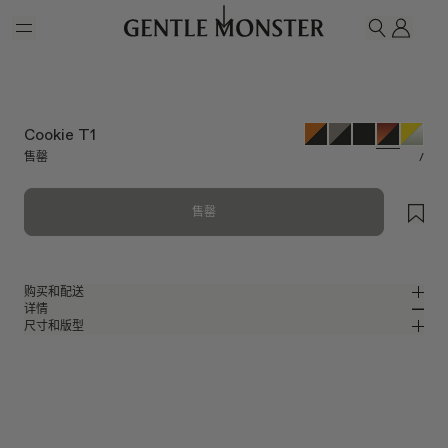
Skip to main content
我的
搜索
Cookie T1
售罄
/
售罄
购买和配送
详情
请前往微信小程序购买，可享免费配送服务。
尺寸和版型
玳瑁色板材猫眼太阳镜
MM
IN
玳瑁色板材材质镜框
镜片宽度
:
54.5 mm
版型
黑色
镜片
鼻桥
:
19 mm
窄
宽
猫眼框型
前框
:
149.7 mm
镜片提供有效UV防护
低
高
镜腿长度
:
145.7 mm