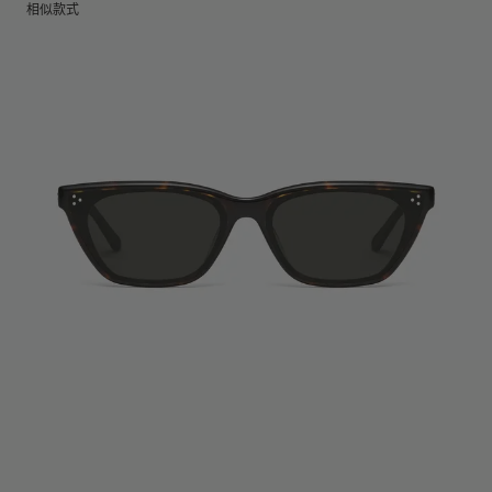
镜片高度
:
36.8 mm
相似款式