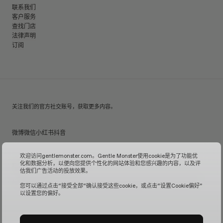
联系我们
客户服务
查找门店
法律声明
订阅
关注我们的官方社交账号，获取更多内容。
微博
微信
小红书
抖音
欢迎访问gentlemonster.com。Gentle Monster使用cookie是为了功能优
化和数据分析，以便向您提供个性化的网站体验和您感兴趣的内容，以及评
© 2026 GENTLE MONSTER
估我们广告活动的投放效果。
沪ICP备16001110号-1
| Gentle Monster中国官方网站由镜特梦贸易(上海)有限公司管理运营。
您可以通过点击“接受全部“确认接受这些cookie，或点击“设置Cookie偏好”
以设置您的偏好。