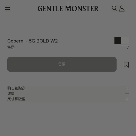
Skip to main content
我的
搜索
Coperni - 5G BOLD W2
售罄
/
售罄
购买和配送
详情
请前往微信小程序购买，可享免费配送服务。
尺寸和版型
白色板材包裹式太阳镜
MM
IN
Coperni Collaboration
镜片宽度
:
60.5 mm
版型
白色板材材质镜框
鼻桥
:
19 mm
窄
宽
白色 镜面
镜片
前框
:
165 mm
包裹型框型
低
高
镜腿长度
:
126.5 mm
镜片提供有效UV防护