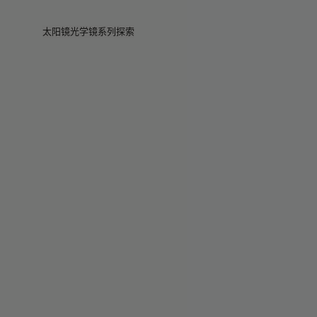
Skip to main content
太阳镜
光学镜
系列
探索
查看全部
查看全部
Veggie
门店
Veggie系列
Veggie系列
Circuit
故事
畅销款
畅销款
2026系列
服务
2026系列
2026系列
2025 秋季
Circuit系列
BOLD系列
2025 BOLD
BOLD系列
防蓝光
Pocket
彩色眼镜
彩色眼镜
Maison Margiela
礼赠精选
礼赠精选
2025系列
TEKKEN 8
Mugler