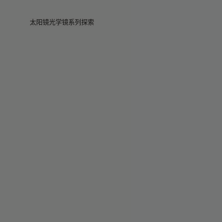
Skip to main content
太阳镜
光学镜
系列
探索
查看全部
查看全部
Veggie
门店
Veggie系列
Veggie系列
Circuit
故事
畅销款
畅销款
2026系列
服务
2026系列
2026系列
2025 秋季
Circuit系列
BOLD系列
2025 BOLD
BOLD系列
防蓝光
Pocket
彩色眼镜
彩色眼镜
Maison Margiela
礼赠精选
礼赠精选
2025系列
TEKKEN 8
Mugler