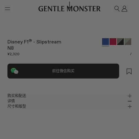
Skip to main content
我的
搜索
®
Disney F1
- Slipstream
N8
¥2,320
/
前往微信购买
购买和配送
详情
请前往微信小程序购买，可享免费配送服务。
尺寸和版型
蓝色尼龙包裹式太阳镜
MM
IN
蓝色尼龙镜框
镜片宽度
:
59 mm
版型
蓝色 镜面
镜片
鼻桥
:
14 mm
窄
宽
包裹型框型
前框
:
155 mm
镜片提供有效UV防护
低
高