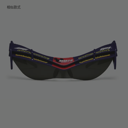
镜腿长度
:
111 mm
镜片高度
:
30 mm
不支持配镜服务与镜框调试服务
相似款式