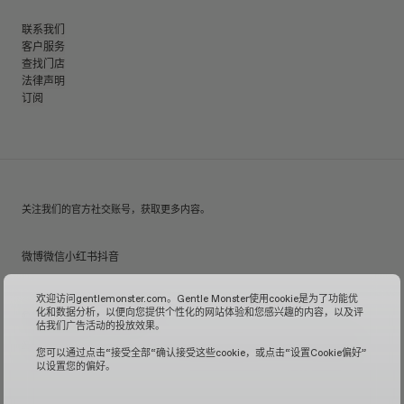
联系我们
客户服务
查找门店
法律声明
订阅
关注我们的官方社交账号，获取更多内容。
微博
微信
小红书
抖音
欢迎访问gentlemonster.com。Gentle Monster使用cookie是为了功能优
化和数据分析，以便向您提供个性化的网站体验和您感兴趣的内容，以及评
© 2026 GENTLE MONSTER
估我们广告活动的投放效果。
沪ICP备16001110号-1
| Gentle Monster中国官方网站由镜特梦贸易(上海)有限公司管理运营。
您可以通过点击“接受全部“确认接受这些cookie，或点击“设置Cookie偏好”
以设置您的偏好。