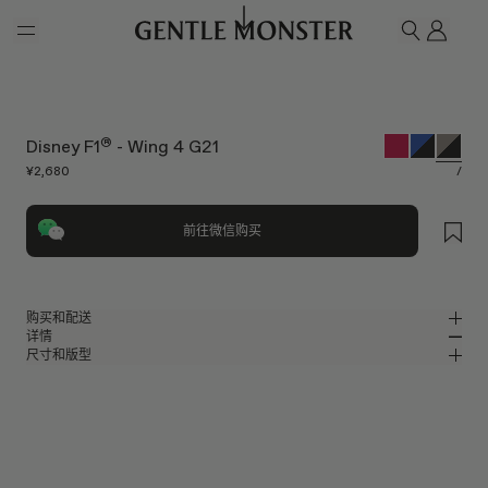
Skip to main content
我的
搜索
®
Disney F1
- Wing 4 G21
¥2,680
/
前往微信购买
购买和配送
详情
请前往微信小程序购买，可享免费配送服务。
尺寸和版型
灰色尼龙包裹式太阳镜
MM
IN
灰色尼龙镜框
镜片宽度
:
152.9 mm
版型
黑色
镜片
鼻桥
:
25 mm
窄
宽
包裹型框型
前框
:
162.9 mm
镜片提供有效UV防护
低
高
镜腿长度
:
109.3 mm