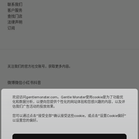
联系我们
客户服务
查找门店
法律声明
订阅
关注我们的官方社交账号，获取更多内容。
微博
微信
小红书
抖音
欢迎访问gentlemonster.com。Gentle Monster使用cookie是为了功能优
化和数据分析，以便向您提供个性化的网站体验和您感兴趣的内容，以及评
© 2026 GENTLE MONSTER
估我们广告活动的投放效果。
沪ICP备16001110号-1
| Gentle Monster中国官方网站由镜特梦贸易(上海)有限公司管理运营。
您可以通过点击“接受全部“确认接受这些cookie，或点击“设置Cookie偏好”
以设置您的偏好。