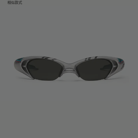
镜片高度
:
44.7 mm
不支持配镜服务与镜框调试服务
相似款式