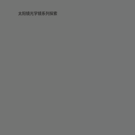
Skip to main content
太阳镜
光学镜
系列
探索
查看全部
查看全部
Veggie
门店
Veggie系列
Veggie系列
Circuit
故事
畅销款
畅销款
2026系列
服务
2026系列
2026系列
2025 秋季
Circuit系列
BOLD系列
2025 BOLD
BOLD系列
防蓝光
Pocket
彩色眼镜
彩色眼镜
Maison Margiela
礼赠精选
礼赠精选
2025系列
TEKKEN 8
Mugler