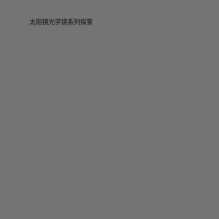
Skip to main content
太阳镜
光学镜
系列
探索
查看全部
查看全部
Veggie
门店
Veggie系列
Veggie系列
Circuit
故事
畅销款
畅销款
2026系列
服务
2026系列
2026系列
2025 秋季
Circuit系列
BOLD系列
2025 BOLD
BOLD系列
防蓝光
Pocket
彩色眼镜
彩色眼镜
Maison Margiela
礼赠精选
礼赠精选
2025系列
TEKKEN 8
Mugler