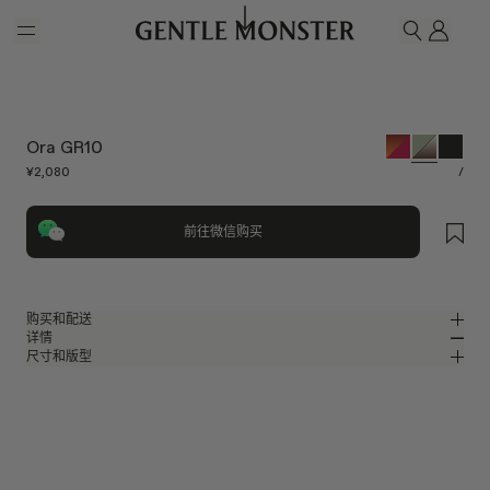
Skip to main content
我的
搜索
Ora GR10
¥2,080
/
前往微信购买
购买和配送
详情
请前往微信小程序购买，可享免费配送服务。
尺寸和版型
绿色混合材质椭圆形太阳镜
MM
IN
Bouquet系列
镜片宽度
:
54.7 mm
版型
绿色混合材质镜框
鼻桥
:
19 mm
窄
宽
棕色
镜片
前框
:
148 mm
椭圆形框型
低
高
镜腿长度
:
138.3 mm
镜片提供有效UV防护