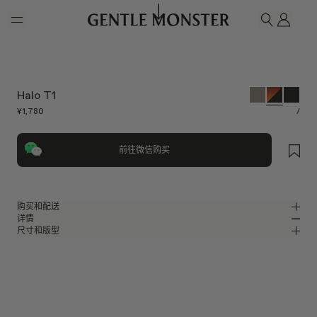
Skip to main content
我的
搜索
Halo T1
¥1,780
/
前往微信购买
购买和配送
详情
请前往微信小程序购买，可享免费配送服务。
尺寸和版型
玳瑁色板材方形太阳镜
MM
IN
2025 秋季系列
镜片宽度
:
55.6 mm
版型
玳瑁色板材材质镜框
鼻桥
:
17 mm
窄
宽
黑色
镜片
前框
:
144.4 mm
方形框型
低
高
镜腿长度
:
145.6 mm
镜片提供有效UV防护