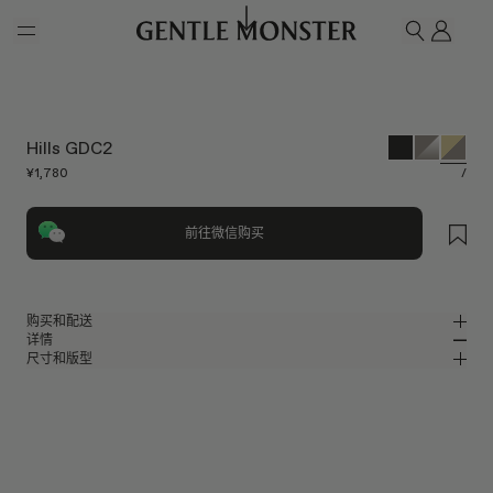
Skip to main content
我的
搜索
Hills GDC2
¥1,780
/
前往微信购买
购买和配送
详情
请前往微信小程序购买，可享免费配送服务。
尺寸和版型
金色板材包裹式太阳镜
MM
IN
2025 秋季系列
镜片宽度
:
59 mm
版型
金色板材材质镜框
鼻桥
:
19 mm
窄
宽
灰色 镜面
镜片
前框
:
146.9 mm
包裹型框型
低
高
镜腿长度
:
125 mm
镜片提供有效UV防护