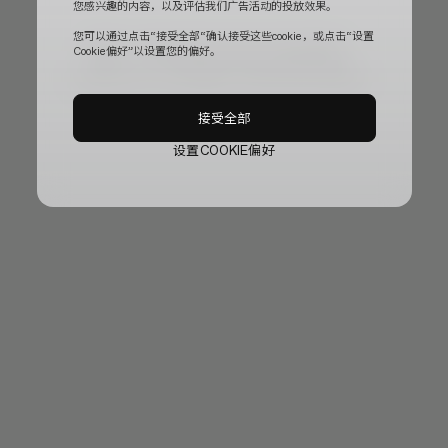
您感兴趣的内容，以及评估我们广告活动的投放效果。
您可以通过点击“接受全部“确认接受这些cookie，或点击“设置
目前，官方网站正在进行临时更新。
Cookie偏好”以设置您的偏好。
给您带来不便，我们深表歉意，稍等片刻即可恢复使用。
接受全部
设置COOKIE偏好